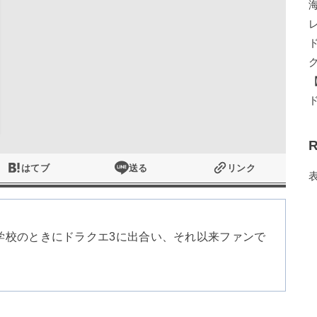
R
はてブ
送る
リンク
学校のときにドラクエ3に出合い、それ以来ファンで
。