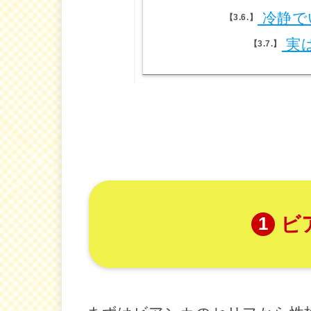
冷静で
3.6.
実
3.7.
ビ