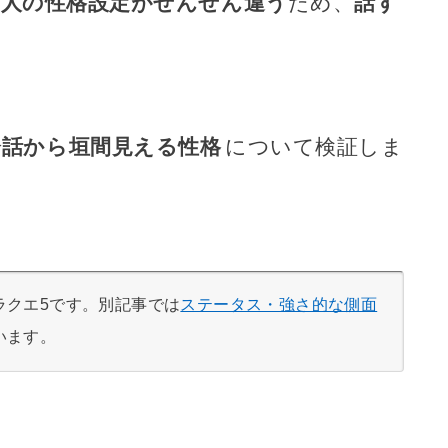
3人の性格設定がぜんぜん違う
ため、
話す
会話から垣間見える性格
について検証しま
ラクエ5です。別記事では
ステータス・強さ的な側面
います。