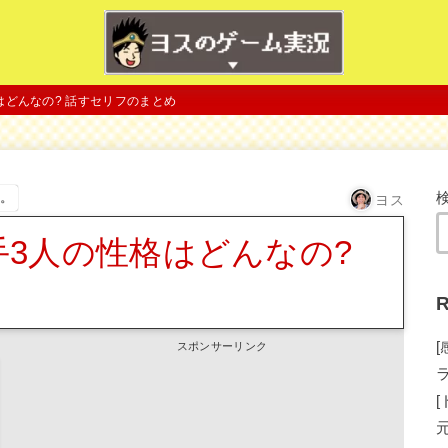
格はどんなの? 話すセリフのまとめ
す。
ヨス
相手3人の性格はどんなの?
め
R
スポンサーリンク