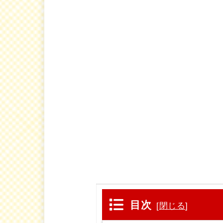
目次
[
閉じる
]