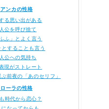
アンカの性格
する思い出がある
人公を呼び捨て
ふふ」とよく言う
ッとすることも言う
人公への気持ち
表現がストレート
選ぶ前夜の「あのセリフ」
ローラの性格
も時代から恋心？
人になってからも