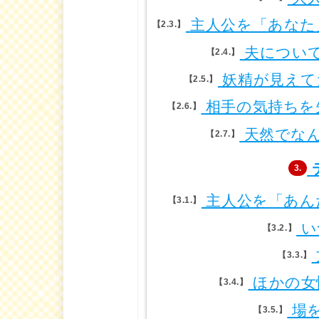
主人公を「あなた
2.3.
夫につい
2.4.
妖精が見えて
2.5.
相手の気持ちを
2.6.
天然でな
2.7.
3.
主人公を「あん
3.1.
い
3.2.
3.3.
ほかの女
3.4.
場
3.5.