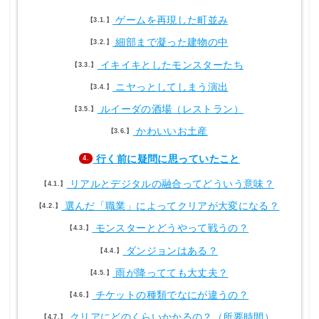
ゲームを再現した町並み
3.1.
細部まで凝った建物の中
3.2.
イキイキとしたモンスターたち
3.3.
ニヤっとしてしまう演出
3.4.
ルイーダの酒場（レストラン）
3.5.
かわいいお土産
3.6.
行く前に疑問に思っていたこと
4.
リアルとデジタルの融合ってどういう意味？
4.1.
選んだ「職業」によってクリアが大変になる？
4.2.
モンスターとどうやって戦うの？
4.3.
ダンジョンはある？
4.4.
雨が降ってても大丈夫？
4.5.
チケットの種類でなにが違うの？
4.6.
クリアにどのくらいかかるの？（所要時間）
4.7.