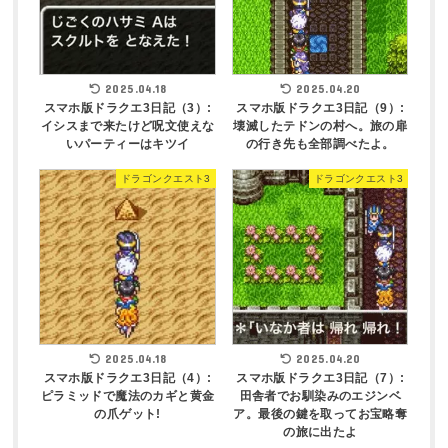
2025.04.18
2025.04.20
スマホ版ドラクエ3日記（3）:
スマホ版ドラクエ3日記（9）:
イシスまで来たけど呪文使えな
壊滅したテドンの村へ。旅の扉
いパーティーはキツイ
の行き先も全部調べたよ。
ドラゴンクエスト3
ドラゴンクエスト3
2025.04.18
2025.04.20
スマホ版ドラクエ3日記（4）:
スマホ版ドラクエ3日記（7）:
ピラミッドで魔法のカギと黄金
田舎者でお馴染みのエジンベ
の爪ゲット!
ア。最後の鍵を取ってお宝略奪
の旅に出たよ