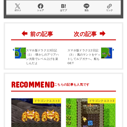
ポスト
シェア
はてブ
送る
リンク
スマホ版ドラクエ3日記
スマホ版ドラクエ2日記
（1）: 懐かしのアリアハ
（3）: 風のマントをゲッ
ン大陸でレベル上げを楽
トしてルプガナへ。船も
しんだよ
GET
RECOMMEND
ドラゴンクエスト3
ドラゴンクエスト3