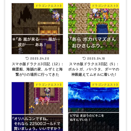
ドラゴンクエスト3
ドラゴンクエスト3
2025.04.20
2025.04.18
スマホ版ドラクエ3日記（12）:
スマホ版ドラクエ3日記（5）:
幽霊船、海賊の家、ルザミと海
ポルトガ、バハラタ、ダーマの
繋がりの場所に行ってきた
神殿越えてムオルに着いた!
ドラゴンクエスト3
ドラゴンクエスト3