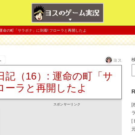
 運命の町「サラボナ」に到着! フローラと再開したよ
。
ヨス
記（16）: 運命の町「サ
フローラと再開したよ
R
スポンサーリンク