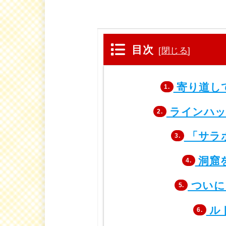
目次
[
閉じる
]
寄り道し
1.
ラインハッ
2.
「サラ
3.
洞窟
4.
ついに
5.
ル
6.