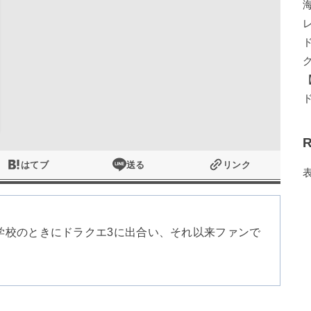
R
はてブ
送る
リンク
学校のときにドラクエ3に出合い、それ以来ファンで
。