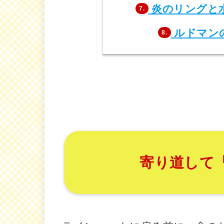
炎のリングと
7.
ルドマン
8.
寄り道して