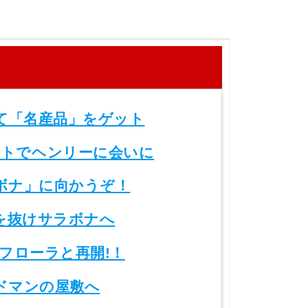
て「名産品」をゲット
トでヘンリーに会いに
ボナ」に向かうぞ！
を抜けサラボナへ
フローラと再開!！
ドマンの屋敷へ