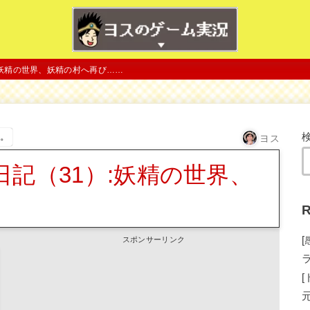
:妖精の世界、妖精の村へ再び……
す。
ヨス
記（31）:妖精の世界、
R
スポンサーリンク