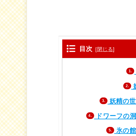
目次
[
閉じる
]
1.
2.
妖精の世
3.
ドワーフの洞
4.
氷の館
5.