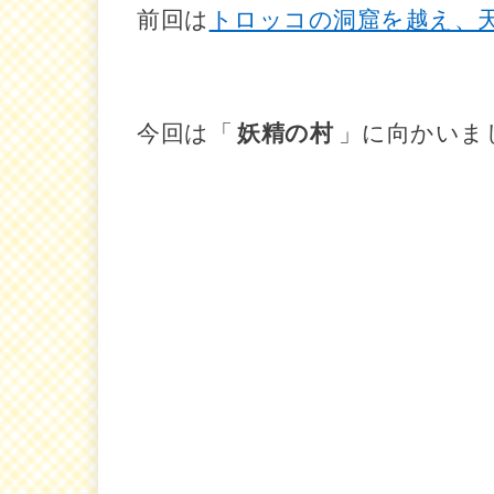
前回は
トロッコの洞窟を越え、
今回は「
妖精の村
」に向かいま