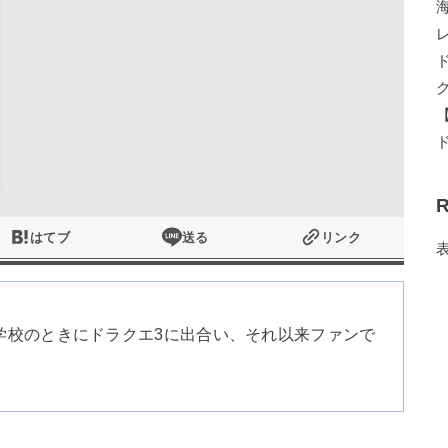
R
はてブ
送る
リンク
学校のときにドラクエ3に出合い、それ以来ファンで
。