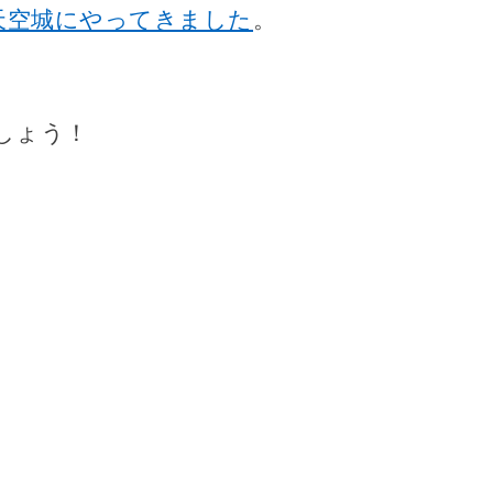
天空城にやってきました
。
しょう！