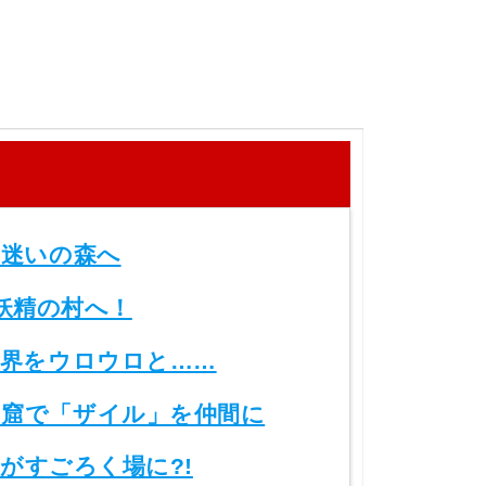
迷いの森へ
妖精の村へ！
界をウロウロと……
窟で「ザイル」を仲間に
がすごろく場に?!