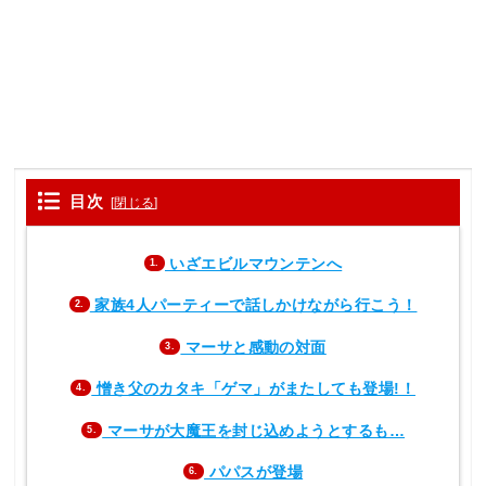
目次
[
閉じる
]
いざエビルマウンテンへ
1.
家族4人パーティーで話しかけながら行こう！
2.
マーサと感動の対面
3.
憎き父のカタキ「ゲマ」がまたしても登場!！
4.
マーサが大魔王を封じ込めようとするも…
5.
パパスが登場
6.